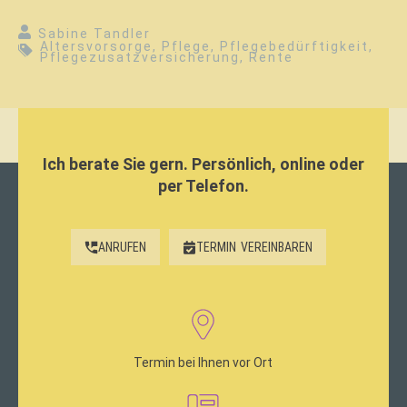
Sabine Tandler
Altersvorsorge
,
Pflege
,
Pflegebedürftigkeit
,
Pflegezusatzversicherung
,
Rente
Ich berate Sie gern. Persönlich, online oder
per Telefon.
ANRUFEN
TERMIN
VEREINBAREN
Termin bei Ihnen vor Ort