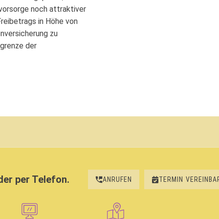
svorsorge noch attraktiver
Freibetrags in Höhe von
enversicherung zu
igrenze der
der per Telefon.
ANRUFEN
TERMIN
VEREINBA