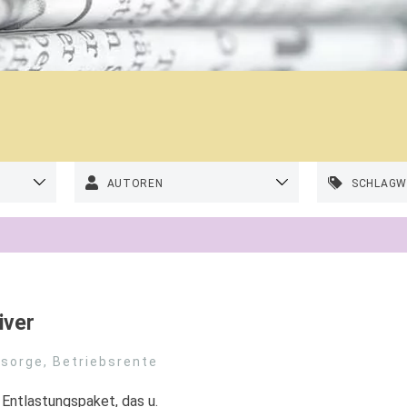
AUTOREN
SCHLAG
iver
rsorge
,
Betriebsrente
 Entlastungspaket, das u.