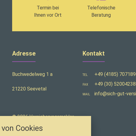
Termin bei
Telefonische
Ihnen vor Ort
Beratung
Adresse
Kontakt
Buchwedelweg 1 a
+49 (4185) 707189
TEL
+49 (30) 52004238
FAX
21220 Seevetal
info@sich-gut-vers
MAIL
stellungen
© 2026 Versicherungsmakler
rwendeten Cookies und Skripte. Sie haben die
von Cookies
u akzeptieren oder zu blockieren.